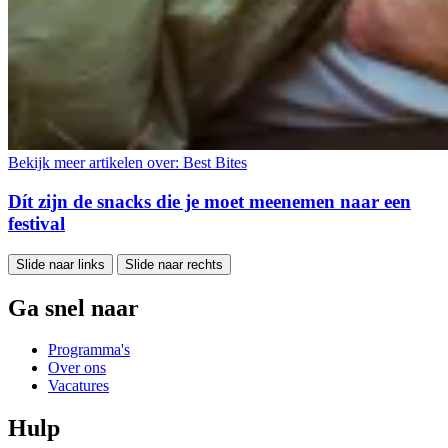
Bekijk meer artikelen over:
Best Bites
Dít zijn de snacks die je moet meenemen naar een
festival
Slide naar links
Slide naar rechts
Ga snel naar
Programma's
Over ons
Vacatures
Hulp