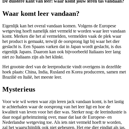
De duistere kant van leer: waar komt jouw leren tas vandaan?
Waar komt leer vandaan?
Eigenlijk kan het overal vandaan komen. Volgens de Europese
wetgeving hoeft namelijk niet vermeld te worden waar leer vandaan
komt. Merken die het al vermelden, vermelden vaak de plek waar
het product is gemaakt, terwijl de oorsprong ligt bij waar het dier
geslacht is. Een Spaans varken dat in Japan wordt geslacht, is dus
eigenlijk Japans. Daarom kan ook bijvoorbeeld Italiaans leer lang
niet zo Italiaans zijn als het klinkt.
Het grootste deel van de leerproductie vindt overigens in dezelfde
hoek plaats: China, India, Rusland en Korea produceren, samen met
Brazilië en Italië, het meeste leer.
Mysterieus
Voor wie wil weten waar zijn leren jack vandaan komt, is het lastig
te achterhalen waar de oorsprong van het leer ligt en hoe de
kwaliteit van leven voor het dier was.
Sterker nog: de leerindustrie is
daar nogal geheimzinnig over, maar dat laat de Europese- en
Nederlandse wetgeving toe. Als iets niet vermeld hoeft te worden,
zal het waarschijnlijk ook niet gebeuren. Het ene dier eindigt als jas,