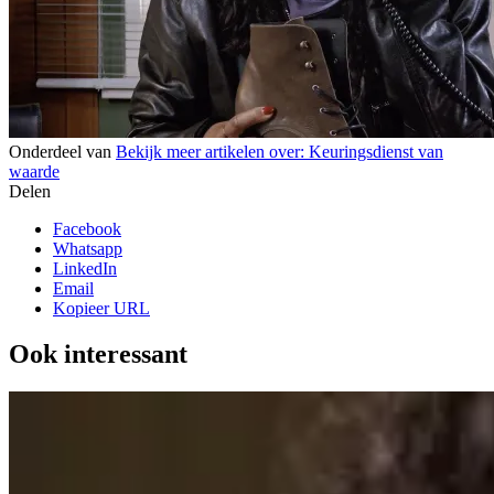
Onderdeel van
Bekijk meer artikelen over:
Keuringsdienst van
waarde
Delen
Facebook
Whatsapp
LinkedIn
Email
Kopieer URL
Ook interessant