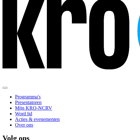
Programma's
Presentatoren
Mijn KRO-NCRV
Word lid
Acties & evenementen
Over ons
Volg ons