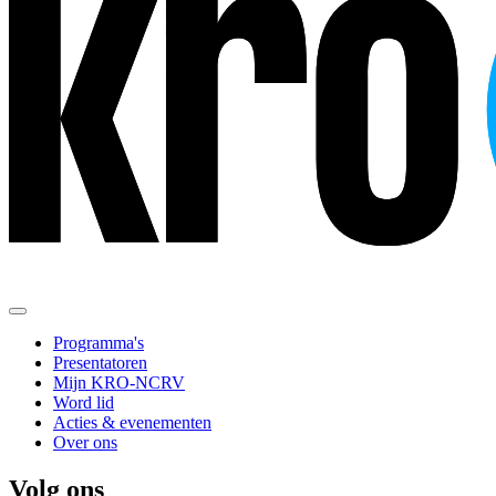
Programma's
Presentatoren
Mijn KRO-NCRV
Word lid
Acties & evenementen
Over ons
Volg ons