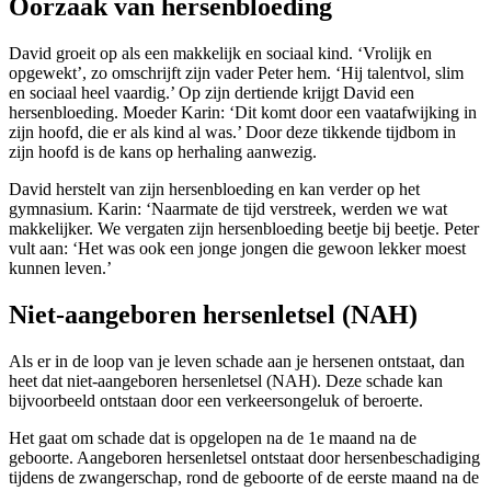
Oorzaak van hersenbloeding
David groeit op als een makkelijk en sociaal kind. ‘Vrolijk en
opgewekt’, zo omschrijft zijn vader Peter hem. ‘Hij talentvol, slim
en sociaal heel vaardig.’ Op zijn dertiende krijgt David een
hersenbloeding. Moeder Karin: ‘Dit komt door een vaatafwijking in
zijn hoofd, die er als kind al was.’ Door deze tikkende tijdbom in
zijn hoofd is de kans op herhaling aanwezig.
David herstelt van zijn hersenbloeding en kan verder op het
gymnasium. Karin: ‘Naarmate de tijd verstreek, werden we wat
makkelijker. We vergaten zijn hersenbloeding beetje bij beetje. Peter
vult aan: ‘Het was ook een jonge jongen die gewoon lekker moest
kunnen leven.’
Niet-aangeboren hersenletsel (NAH)
Als er in de loop van je leven schade aan je hersenen ontstaat, dan
heet dat niet-aangeboren hersenletsel (NAH). Deze schade kan
bijvoorbeeld ontstaan door een verkeersongeluk of beroerte.
Het gaat om schade dat is opgelopen na de 1e maand na de
geboorte. Aangeboren hersenletsel ontstaat door hersenbeschadiging
tijdens de zwangerschap, rond de geboorte of de eerste maand na de