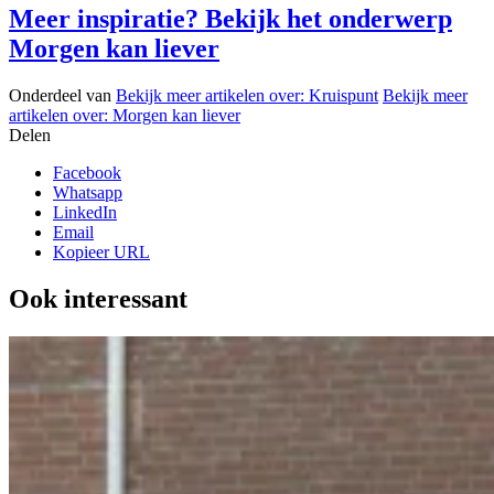
Meer inspiratie? Bekijk het onderwerp
Morgen kan liever
Onderdeel van
Bekijk meer artikelen over:
Kruispunt
Bekijk meer
artikelen over:
Morgen kan liever
Delen
Facebook
Whatsapp
LinkedIn
Email
Kopieer URL
Ook interessant