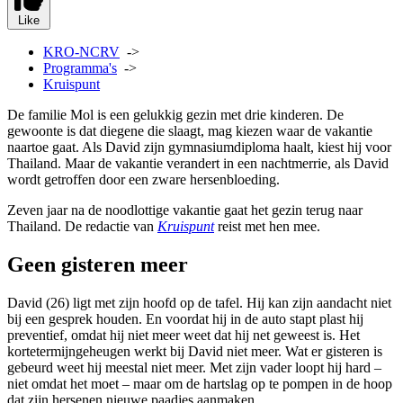
Like
KRO-NCRV
->
Programma's
->
Kruispunt
De familie Mol is een gelukkig gezin met drie kinderen. De
gewoonte is dat diegene die slaagt, mag kiezen waar de vakantie
naartoe gaat. Als David zijn gymnasiumdiploma haalt, kiest hij voor
Thailand. Maar de vakantie verandert in een nachtmerrie, als David
wordt getroffen door een zware hersenbloeding.
Zeven jaar na de noodlottige vakantie gaat het gezin terug naar
Thailand. De redactie van
Kruispunt
reist met hen mee.
Geen gisteren meer
David (26) ligt met zijn hoofd op de tafel. Hij kan zijn aandacht niet
bij een gesprek houden. En voordat hij in de auto stapt plast hij
preventief, omdat hij niet meer weet dat hij net geweest is. Het
kortetermijngeheugen werkt bij David niet meer. Wat er gisteren is
gebeurd weet hij meestal niet meer. Met zijn vader loopt hij hard –
niet omdat het moet – maar om de hartslag op te pompen in de hoop
dat zijn hersenen nieuwe paadjes aanmaken.