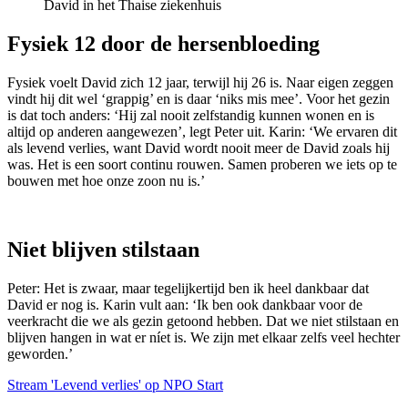
David in het Thaise ziekenhuis
Fysiek 12 door de hersenbloeding
Fysiek voelt David zich 12 jaar, terwijl hij 26 is. Naar eigen zeggen
vindt hij dit wel ‘grappig’ en is daar ‘niks mis mee’. Voor het gezin
is dat toch anders: ‘Hij zal nooit zelfstandig kunnen wonen en is
altijd op anderen aangewezen’, legt Peter uit. Karin: ‘We ervaren dit
als levend verlies, want David wordt nooit meer de David zoals hij
was. Het is een soort continu rouwen. Samen proberen we iets op te
bouwen met hoe onze zoon nu is.’
Niet blijven stilstaan
Peter: Het is zwaar, maar tegelijkertijd ben ik heel dankbaar dat
David er nog is. Karin vult aan: ‘Ik ben ook dankbaar voor de
veerkracht die we als gezin getoond hebben. Dat we niet stilstaan en
blijven hangen in wat er níet is. We zijn met elkaar zelfs veel hechter
geworden.’
Stream 'Levend verlies' op NPO Start