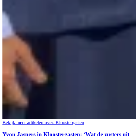
Bekijk meer artikelen over:
Kloostergasten
Yvon Jaspers in Kloostergasten: ‘Wat de zusters uit