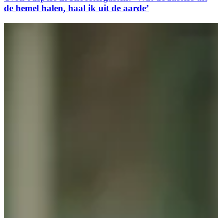
de hemel halen, haal ik uit de aarde’