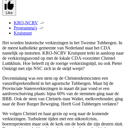
Like
KRO-NCRV
->
Programma's
->
Kruispunt
Het worden historische verkiezingen in het Twentse Tubbergen. In
de meest katholieke gemeente van Nederland staat het CDA
namelijk op instorten. KRO-NCRV Kruispunt trekt in aanloop naar
de verkiezingsavond op met de lokale CDA-voorzitter Christel
Luttikhuis. Hoe beleeft zij de roerige verkiezingstijd, nu ook Pieter
Omtzigt met zijn NSC zich in de strijd werpt?
Decennialang was een stem op de Christendemocraten een
vanzelfsprekendheid in het agrarische Tubbergen. Maar bij de
Provinciale Statenverkiezingen in maart dit jaar vond er een
aardverschuiving plaats: bijna 60% van de stemmen ging naar de
BBB. Ook de stem van Christels man Walter, melkveehouder, ging
naar de Boer Burger Beweging. Heeft God Tubbergen verlaten?
We volgen Christel en haar gezin op weg naar de komende
verkiezingen. Turbulente tijden met een stikstofcrisis,
boerenprotesten maar ook de kerk om de hoek die zijn deuren sluit.