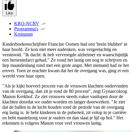
Like
KRO-NCRV
->
Programma's
->
Kruispunt
Kinderboekenschrijfster Francine Oomen had een 'brein blubber' in
haar hoofd. Ze kon niet meer nadenken, was vergeetachtig en
verstrooid. "Ik dacht: ik heb vervroegde alzheimer en waarschijnlijk
een herseninfarct gehad." Ze vond het lastig om nog te schrijven en
liep maandenlang rond met een grote angst. Met niemand had ze het
erover. Toen ze erachter kwam dat het de overgang was, ging er een
wereld voor haar open.
"Als je kijkt hoeveel procent van de vrouwen klachten ondervinden
van de overgang, dan zit je rond de 80 procent", zegt Gynaecoloog
Manon Kerkhof. Ze ziet vrouwen steeds vaker vastlopen door de
klachten doordat we ouder worden en langer doorwerken. "Je ziet
dat de ballen in de lucht houden rond de periode van de overgang
erg lastig is. Je hebt kinderen in de puberteit, zit volop in je carrière
en hebt mantelzorg voor je ouders en dan slaat je lijf op hol." Het
erkennen is volgens Manon voor veel vrouwen lastig.