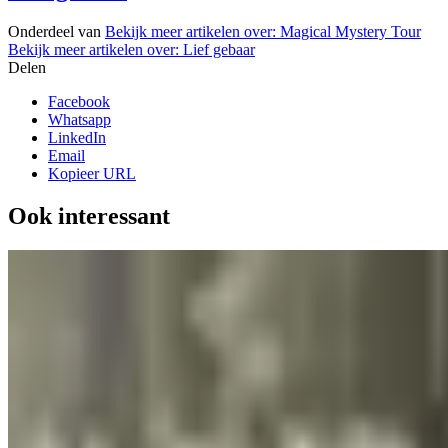
Onderdeel van
Bekijk meer artikelen over:
Magical Mystery Tour
Bekijk meer artikelen over:
Lief gebaar
Delen
Facebook
Whatsapp
LinkedIn
Email
Kopieer URL
Ook interessant