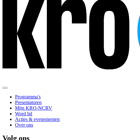
Programma's
Presentatoren
Mijn KRO-NCRV
Word lid
Acties & evenementen
Over ons
Volg ons