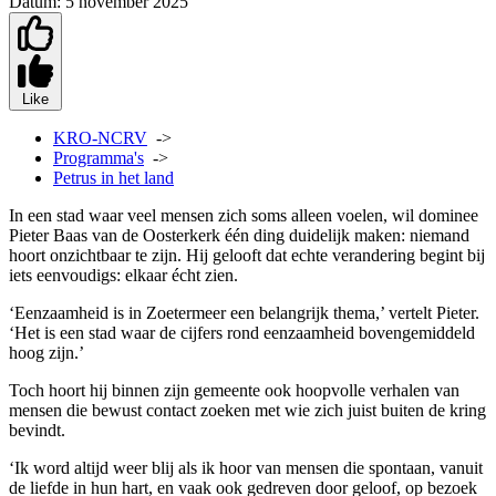
Datum:
5 november 2025
Like
KRO-NCRV
->
Programma's
->
Petrus in het land
In een stad waar veel mensen zich soms alleen voelen, wil dominee
Pieter Baas van de Oosterkerk één ding duidelijk maken: niemand
hoort onzichtbaar te zijn. Hij gelooft dat echte verandering begint bij
iets eenvoudigs: elkaar écht zien.
‘Eenzaamheid is in Zoetermeer een belangrijk thema,’ vertelt Pieter.
‘Het is een stad waar de cijfers rond eenzaamheid bovengemiddeld
hoog zijn.’
Toch hoort hij binnen zijn gemeente ook hoopvolle verhalen van
mensen die bewust contact zoeken met wie zich juist buiten de kring
bevindt.
‘Ik word altijd weer blij als ik hoor van mensen die spontaan, vanuit
de liefde in hun hart, en vaak ook gedreven door geloof, op bezoek