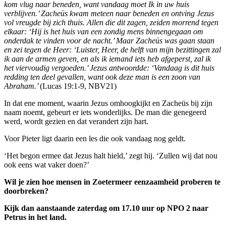
kom vlug naar beneden, want vandaag moet Ik in uw huis
verblijven.’ Zacheüs kwam meteen naar beneden en ontving Jezus
vol vreugde bij zich thuis. Allen die dit zagen, zeiden morrend tegen
elkaar: ‘Hij is het huis van een zondig mens binnengegaan om
onderdak te vinden voor de nacht.’ Maar Zacheüs was gaan staan
en zei tegen de Heer: ‘Luister, Heer, de helft van mijn bezittingen zal
ik aan de armen geven, en als ik iemand iets heb afgeperst, zal ik
het viervoudig vergoeden.’ Jezus antwoordde: ‘Vandaag is dit huis
redding ten deel gevallen, want ook deze man is een zoon van
Abraham.’
(Lucas 19:1-9, NBV21)
In dat ene moment, waarin Jezus omhoogkijkt en Zacheüs bij zijn
naam noemt, gebeurt er iets wonderlijks. De man die genegeerd
werd, wordt gezien en dat verandert zijn hart.
Voor Pieter ligt daarin een les die ook vandaag nog geldt.
‘Het begon ermee dat Jezus halt hield,’ zegt hij. ‘Zullen wij dat nou
ook eens wat vaker doen?’
Wil je zien hoe mensen in Zoetermeer eenzaamheid proberen te
doorbreken?
Kijk dan aanstaande zaterdag om 17.10 uur op NPO 2 naar
Petrus in het land.