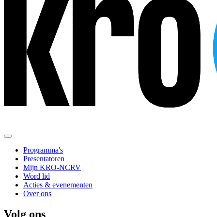
Programma's
Presentatoren
Mijn KRO-NCRV
Word lid
Acties & evenementen
Over ons
Volg ons