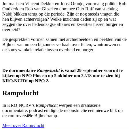
Journalisten Vincent Dekker en Joost Oranje,
voormalig politici Rob
Oudkerk en Rob van Gijzel en
dominee
Otto Ruff van stichting
Nabij blikken terug op die periode. Zijn er nog steeds vragen die
hen blijven achtervolgen? Welke inzichten deden zij op en
wat
zeggen die over
hedendaagse affaires
en kwesties
tussen burger en
overheid?
De gesprekken
vormen samen met archiefbeelden en beelden van de
Bijlmer
van nu een bijzonder verhaal:
over feiten, wantrouwen en
de soms wankele relatie tussen overheid en burger.
De documentaire
Rampvlucht
is
vanaf 29 september vooruit te
kijken op NPO Plus en op 5 oktober om 22.18 uur te zien bij
KRO-NCRV op NPO 2.
Rampvlucht
In KRO-NCRV’s
Rampvlucht
werpen een dramaserie,
documentaire, podcast en digitale reconstructie een nieuwe blik op
de controversiële Bijlmerramp.
Meer over Rampvlucht