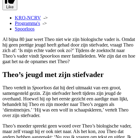
Like
KRO-NCRV
->
Programma's
->
Spoorloos
Al bijna 80 jaar
weet Theo niet wie zijn biologische vader is. Omdat
hij geen prettige jeugd heeft gehad door zijn stiefvader, vraagt Theo
zich af: ‘Is mijn echte vader ook zo?’ Tijdens de zoektocht naar
Theo’s vader vindt
Spoorloos
meer familieleden. Wie zijn dat en hoe
gaat het na de opnames met Theo?
Theo’s jeugd met zijn stiefvader
Theo vertelt in
Spoorloos
dat hij deel uitmaakt van een groot,
samengesteld gezin. Zijn stiefvader heeft tijdens zijn jeugd de
overhand. Hoewel hij op het eerste gezicht een aardige man lijkt,
behandelt hij Theo en zijn moeder naar Theo’s zeggen als
‘dienstmeisjes.’ ‘Hij was een wolf in schaapskleren,’ vertelt Theo
over zijn stiefvader.
Theo’s moeder spreekt geen woord over Theo’s biologische vader,
maar zelf vraagt hij er ook niet naar. Als het kon, zou Theo dat
anders hebben aangepakt: ‘Nu zou ik vragen om tekst en uitleg. Ik