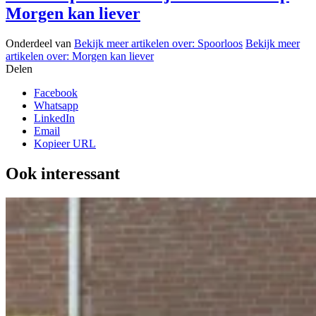
Morgen kan liever
Onderdeel van
Bekijk meer artikelen over:
Spoorloos
Bekijk meer
artikelen over:
Morgen kan liever
Delen
Facebook
Whatsapp
LinkedIn
Email
Kopieer URL
Ook interessant