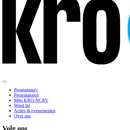
Programma's
Presentatoren
Mijn KRO-NCRV
Word lid
Acties & evenementen
Over ons
Volg ons