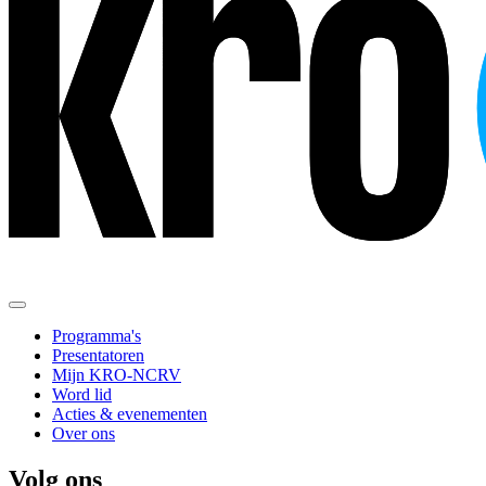
Programma's
Presentatoren
Mijn KRO-NCRV
Word lid
Acties & evenementen
Over ons
Volg ons