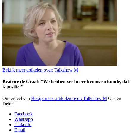
Bekijk meer artikelen over:
Talkshow M
Beatrice de Graaf: ''We hebben veel meer kennis en kunde, dat
is positief''
Onderdeel van
Bekijk meer artikelen over:
Talkshow M
Gasten
Delen
Facebook
Whatsapp
LinkedIn
Email