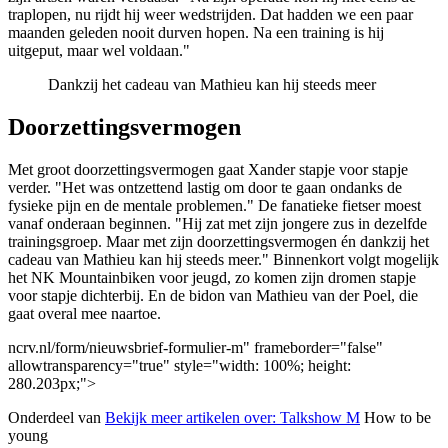
traplopen, nu rijdt hij weer wedstrijden. Dat hadden we een paar
maanden geleden nooit durven hopen. Na een training is hij
uitgeput, maar wel voldaan."
Dankzij het cadeau van Mathieu kan hij steeds meer
Doorzettingsvermogen
Met groot doorzettingsvermogen gaat Xander stapje voor stapje
verder. "Het was ontzettend lastig om door te gaan ondanks de
fysieke pijn en de mentale problemen." De fanatieke fietser moest
vanaf onderaan beginnen. "Hij zat met zijn jongere zus in dezelfde
trainingsgroep. Maar met zijn doorzettingsvermogen én dankzij het
cadeau van Mathieu kan hij steeds meer." Binnenkort volgt mogelijk
het NK Mountainbiken voor jeugd, zo komen zijn dromen stapje
voor stapje dichterbij. En de bidon van Mathieu van der Poel, die
gaat overal mee naartoe.
ncrv.nl/form/nieuwsbrief-formulier-m" frameborder="false"
allowtransparency="true" style="width: 100%; height:
280.203px;">
Onderdeel van
Bekijk meer artikelen over:
Talkshow M
How to be
young