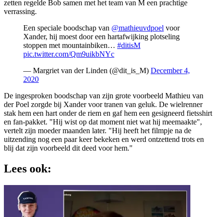
zetten regelde Bob samen met het team van M een prachtige
verrassing.
Een speciale boodschap van
@mathieuvdpoel
voor
Xander, hij moest door een hartafwijking plotseling
stoppen met mountainbiken…
#ditisM
pic.twitter.com/Qm9uikbNYc
— Margriet van der Linden (@dit_is_M)
December 4,
2020
De ingesproken boodschap van zijn grote voorbeeld Mathieu van
der Poel zorgde bij Xander voor tranen van geluk. De wielrenner
stak hem een hart onder de riem en gaf hem een gesigneerd fietsshirt
en fan-pakket. "Hij wist op dat moment niet wat hij meemaakte",
vertelt zijn moeder maanden later. "Hij heeft het filmpje na de
uitzending nog een paar keer bekeken en werd ontzettend trots en
blij dat zijn voorbeeld dit deed voor hem."
Lees ook: