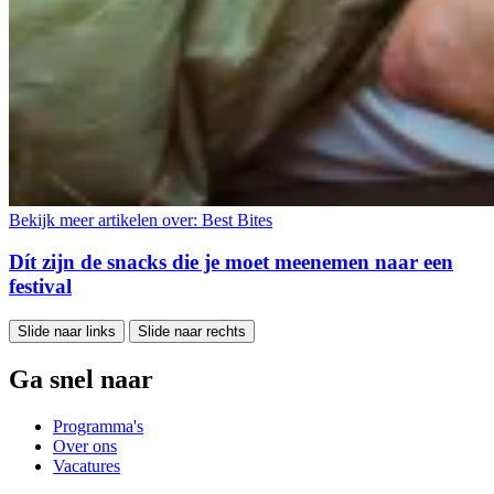
Bekijk meer artikelen over:
Best Bites
Dít zijn de snacks die je moet meenemen naar een
festival
Slide naar links
Slide naar rechts
Ga snel naar
Programma's
Over ons
Vacatures