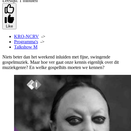
Leestijd:
1 minuten
Like
KRO-NCRV
->
Programma's
->
Talkshow M
Niets beter dan het weekend inluiden met fijne, swingende
gospelmuziek. Maar hoe ver gaat onze kennis eigenlijk over dit
muziekgenre? En welke gospelhits moeten we kennen?