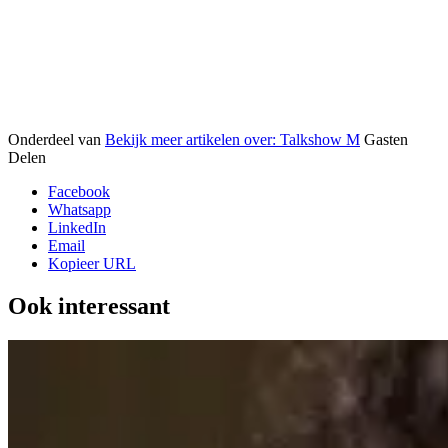
Onderdeel van
Bekijk meer artikelen over:
Talkshow M
Gasten
Delen
Facebook
Whatsapp
LinkedIn
Email
Kopieer URL
Ook interessant