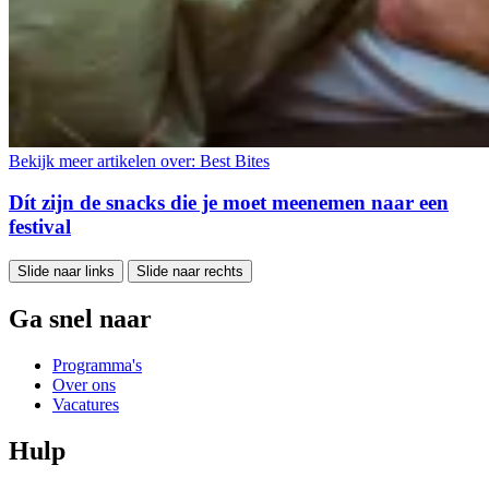
Bekijk meer artikelen over:
Best Bites
Dít zijn de snacks die je moet meenemen naar een
festival
Slide naar links
Slide naar rechts
Ga snel naar
Programma's
Over ons
Vacatures
Hulp