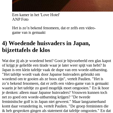
Een kamer in het 'Love Hotel'
ANP Foto
Het is zo’n bekend fenomeen, dat er zelfs een video-
game van is gemaakt
4) Woedende huisvaders in Japan,
bijzettafels de klos
Wat doe jij als je woedend bent? Gooi je bijvoorbeeld een glas kapot
of krijgt je geliefde een tirade waar je later weer spijt van hebt? In
Japan is een klein tafeltje vaak de dupe van een woede-uitbarsting.
"Het tafeltje wordt vaak door Japanse huisvaders gebruikt om
woedend om te gooien als ze boos zijn", vertelt Paulien. "Het is
zo’n bekend fenomeen, dat er zelfs een video-game van is gemaakt
waarin je het tafeltje zo goed mogelijk moet omgooien." En ik hoor
je denken: alleen maar Japanse huisvaders? Vrouwen kunnen toch
net zo goed een woede-uitbarsting krijgen? "De tweede
feministische golf is in Japan niet geweest." Maar langzamerhand
komt daar verandering in, vertelt Paulien. "De groep feministen die
ik heb gesproken gingen als statement dat tafeltje omgooien." En dat