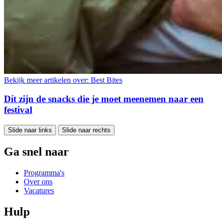
Bekijk meer artikelen over:
Best Bites
Dít zijn de snacks die je moet meenemen naar een
festival
Slide naar links
Slide naar rechts
Ga snel naar
Programma's
Over ons
Vacatures
Hulp