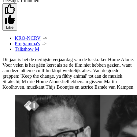
Leestijd:
1 minuten
Like
KRO-NCRV
->
Programma's
->
Talkshow M
Dit jaar is het de dertigste verjaardag van de kaskraker Home Alone.
Voor velen is het géén kerst als ze de film niet hebben gezien, want
aan deze ultieme cultfilm klopt werkelijk alles. Van de goede
grappen: 'Keep the change, ya filthy animal' tot aan de muziek.
Straks bij M drie Home Alone-liefhebbers: regisseur Martin
Koolhoven, muzikant Thijs Boontjes en actrice Esmée van Kampen.