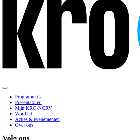
Programma's
Presentatoren
Mijn KRO-NCRV
Word lid
Acties & evenementen
Over ons
Volg ons