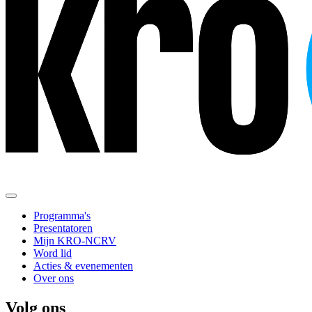
Programma's
Presentatoren
Mijn KRO-NCRV
Word lid
Acties & evenementen
Over ons
Volg ons