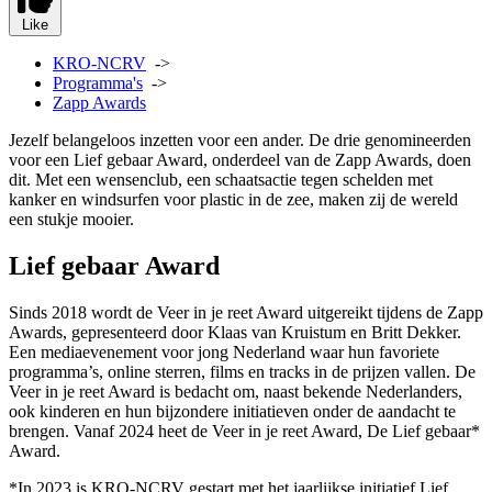
Like
KRO-NCRV
->
Programma's
->
Zapp Awards
Jezelf belangeloos inzetten voor een ander. De drie genomineerden
voor een Lief gebaar Award, onderdeel van de Zapp Awards, doen
dit. Met een wensenclub, een schaatsactie tegen schelden met
kanker en windsurfen voor plastic in de zee, maken zij de wereld
een stukje mooier.
Lief gebaar Award
Sinds 2018 wordt de Veer in je reet Award uitgereikt tijdens de Zapp
Awards, gepresenteerd door Klaas van Kruistum en Britt Dekker.
Een mediaevenement voor jong Nederland waar hun favoriete
programma’s, online sterren, films en tracks in de prijzen vallen. De
Veer in je reet Award is bedacht om, naast bekende Nederlanders,
ook kinderen en hun bijzondere initiatieven onder de aandacht te
brengen. Vanaf 2024 heet de Veer in je reet Award, De Lief gebaar*
Award.
*In 2023 is KRO-NCRV gestart met het jaarlijkse initiatief Lief