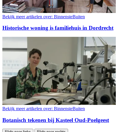
Bekijk meer artikelen over:
BinnensteBuiten
Historische woning is familiehuis in Dordrecht
Bekijk meer artikelen over:
BinnensteBuiten
Botanisch tekenen bij Kasteel Oud-Poelgeest
Slide naar links
Slide naar rechts