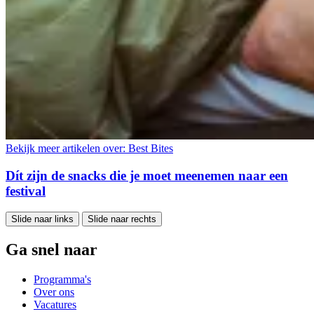
Bekijk meer artikelen over:
Best Bites
Dít zijn de snacks die je moet meenemen naar een
festival
Slide naar links
Slide naar rechts
Ga snel naar
Programma's
Over ons
Vacatures