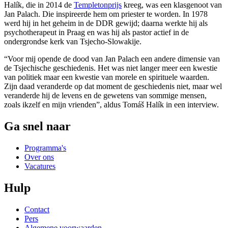
Halík, die in 2014 de
Templetonprijs
kreeg, was een klasgenoot van
Jan Palach. Die inspireerde hem om priester te worden. In 1978
werd hij in het geheim in de DDR gewijd; daarna werkte hij als
psychotherapeut in Praag en was hij als pastor actief in de
ondergrondse kerk van Tsjecho-Slowakije.
“Voor mij opende de dood van Jan Palach een andere dimensie van
de Tsjechische geschiedenis. Het was niet langer meer een kwestie
van politiek maar een kwestie van morele en spirituele waarden.
Zijn daad veranderde op dat moment de geschiedenis niet, maar wel
veranderde hij de levens en de gewetens van sommige mensen,
zoals ikzelf en mijn vrienden”, aldus Tomáš Halík in een interview.
Ga snel naar
Programma's
Over ons
Vacatures
Hulp
Contact
Pers
Algemene voorwaarden