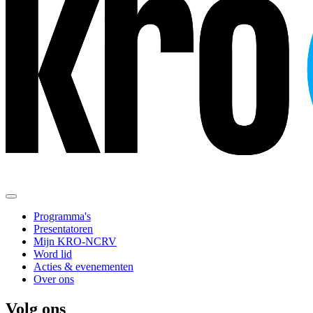
Programma's
Presentatoren
Mijn KRO-NCRV
Word lid
Acties & evenementen
Over ons
Volg ons