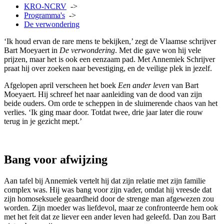
KRO-NCRV
->
Programma's
->
De verwondering
‘Ik houd ervan de rare mens te bekijken,’ zegt de Vlaamse schrijver
Bart Moeyaert in
De verwondering
. Met die gave won hij vele
prijzen, maar het is ook een eenzaam pad. Met Annemiek Schrijver
praat hij over zoeken naar bevestiging, en de veilige plek in jezelf.
Afgelopen april verscheen het boek
Een ander leven
van Bart
Moeyaert. Hij schreef het naar aanleiding van de dood van zijn
beide ouders. Om orde te scheppen in de sluimerende chaos van het
verlies. ‘Ik ging maar door. Totdat twee, drie jaar later die rouw
terug in je gezicht mept.’
Bang voor afwijzing
Aan tafel bij Annemiek vertelt hij dat zijn relatie met zijn familie
complex was. Hij was bang voor zijn vader, omdat hij vreesde dat
zijn homoseksuele geaardheid door de strenge man afgewezen zou
worden. Zijn moeder was liefdevol, maar ze confronteerde hem ook
met het feit dat ze liever een ander leven had geleefd. Dan zou Bart