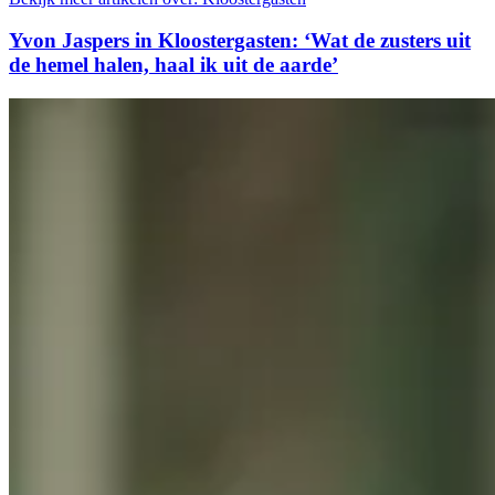
Yvon Jaspers in Kloostergasten: ‘Wat de zusters uit
de hemel halen, haal ik uit de aarde’