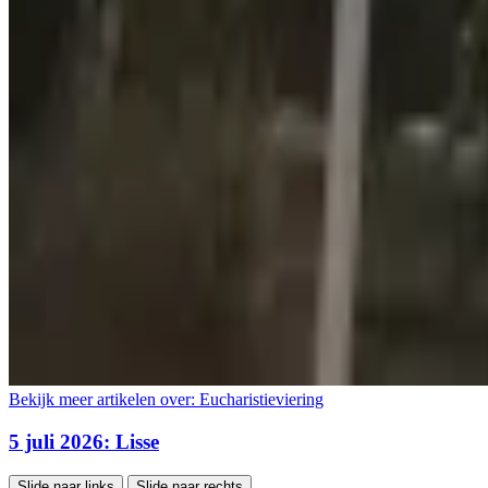
Bekijk meer artikelen over:
Eucharistieviering
5 juli 2026: Lisse
Slide naar links
Slide naar rechts