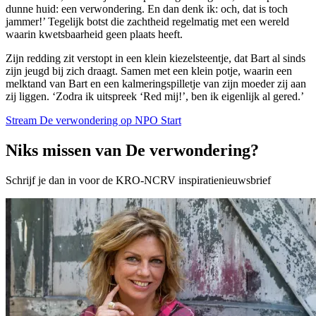
dunne huid: een verwondering. En dan denk ik: och, dat is toch
jammer!’ Tegelijk botst die zachtheid regelmatig met een wereld
waarin kwetsbaarheid geen plaats heeft.
Zijn redding zit verstopt in een klein kiezelsteentje, dat Bart al sinds
zijn jeugd bij zich draagt. Samen met een klein potje, waarin een
melktand van Bart en een kalmeringspilletje van zijn moeder zij aan
zij liggen. ‘Zodra ik uitspreek ‘Red mij!’, ben ik eigenlijk al gered.’
Stream De verwondering op NPO Start
Niks missen van De verwondering?
Schrijf je dan in voor de KRO-NCRV inspiratienieuwsbrief