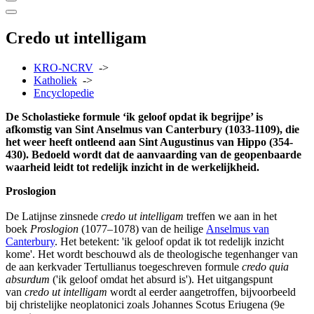
Credo ut intelligam
KRO-NCRV
->
Katholiek
->
Encyclopedie
De Scholastieke formule ‘ik geloof opdat ik begrijpe’ is
afkomstig van Sint Anselmus van Canterbury (1033-1109), die
het weer heeft ontleend aan Sint Augustinus van Hippo (354-
430). Bedoeld wordt dat de aanvaarding van de geopenbaarde
waarheid leidt tot redelijk inzicht in de werkelijkheid.
Proslogion
De Latijnse zinsnede
credo ut intelligam
treffen we aan in het
boek
Proslogion
(1077–1078) van de heilige
Anselmus van
Canterbury
. Het betekent: 'ik geloof opdat ik tot redelijk inzicht
kome'. Het wordt beschouwd als de theologische tegenhanger van
de aan kerkvader Tertullianus toegeschreven formule
credo quia
absurdum
('ik geloof omdat het absurd is'). Het uitgangspunt
van
credo ut intelligam
wordt al eerder aangetroffen, bijvoorbeeld
bij christelijke neoplatonici zoals Johannes Scotus Eriugena (9e