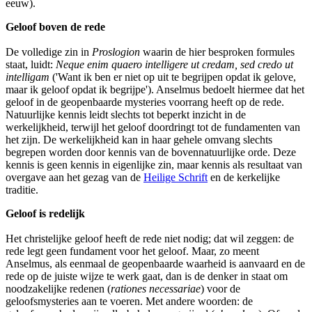
eeuw).
Geloof boven de rede
De volledige zin in
Proslogion
waarin de hier besproken formules
staat, luidt:
Neque enim quaero intelligere ut credam, sed credo ut
intelligam
('Want ik ben er niet op uit te begrijpen opdat ik gelove,
maar ik geloof opdat ik begrijpe'). Anselmus bedoelt hiermee dat het
geloof in de geopenbaarde mysteries voorrang heeft op de rede.
Natuurlijke kennis leidt slechts tot beperkt inzicht in de
werkelijkheid, terwijl het geloof doordringt tot de fundamenten van
het zijn. De werkelijkheid kan in haar gehele omvang slechts
begrepen worden door kennis van de bovennatuurlijke orde. Deze
kennis is geen kennis in eigenlijke zin, maar kennis als resultaat van
overgave aan het gezag van de
Heilige Schrift
en de kerkelijke
traditie.
Geloof is redelijk
Het christelijke geloof heeft de rede niet nodig; dat wil zeggen: de
rede legt geen fundament voor het geloof. Maar, zo meent
Anselmus, als eenmaal de geopenbaarde waarheid is aanvaard en de
rede op de juiste wijze te werk gaat, dan is de denker in staat om
noodzakelijke redenen (
rationes necessariae
) voor de
geloofsmysteries aan te voeren. Met andere woorden: de