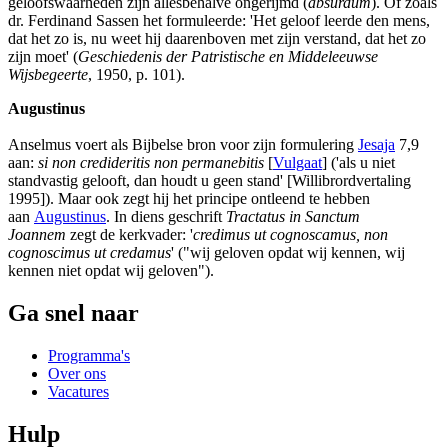
geloofswaarheden zijn allesbehalve ongerijmd (
absurdum
). Of zoals
dr. Ferdinand Sassen het formuleerde: 'Het geloof leerde den mens,
dat het zo is, nu weet hij daarenboven met zijn verstand, dat het zo
zijn moet' (
Geschiedenis der Patristische en Middeleeuwse
Wijsbegeerte
, 1950, p. 101).
Augustinus
Anselmus voert als Bijbelse bron voor zijn formulering
Jesaja
7,9
aan:
si non credideritis non permanebitis
[
Vulgaat
] ('als u niet
standvastig gelooft, dan houdt u geen stand' [Willibrordvertaling
1995]). Maar ook zegt hij het principe ontleend te hebben
aan
Augustinus
. In diens geschrift
Tractatus in Sanctum
Joannem
zegt de kerkvader: '
credimus ut cognoscamus, non
cognoscimus ut credamus
'
("wij geloven opdat wij kennen, wij
kennen niet opdat wij geloven").
Ga snel naar
Programma's
Over ons
Vacatures
Hulp