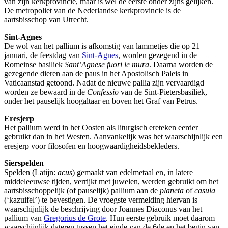
van zijn kerkprovincie, maar is wel de eerste onder zijns gelijken.
De metropoliet van de Nederlandse kerkprovincie is de
aartsbisschop van Utrecht.
Sint-Agnes
De wol van het pallium is afkomstig van lammetjes die op 21
januari, de feestdag van
Sint-Agnes
, worden gezegend in de
Romeinse basiliek
Sant’Agnese fuori le mura
. Daarna worden de
gezegende dieren aan de paus in het Apostolisch Paleis in
Vaticaanstad getoond. Nadat de nieuwe pallia zijn vervaardigd
worden ze bewaard in de
Confessio
van de Sint-Pietersbasiliek,
onder het pauselijk hoogaltaar en boven het Graf van Petrus.
Eresjerp
Het pallium werd in het Oosten als liturgisch ereteken eerder
gebruikt dan in het Westen. Aanvankelijk was het waarschijnlijk een
eresjerp voor filosofen en hoogwaardigheidsbekleders.
Sierspelden
Spelden (Latijn:
acus
) gemaakt van edelmetaal en, in latere
middeleeuwse tijden, verrijkt met juwelen, werden gebruikt om het
aartsbisschoppelijk (of pauselijk) pallium aan de
planeta
of
casula
(‘kazuifel’) te bevestigen. De vroegste vermelding hiervan is
waarschijnlijk de beschrijving door Joannes Diaconus van het
pallium van
Gregorius de Grote
. Hun eerste gebruik moet daarom
waarschijnlijk dateren tussen het einde van de 6de en het begin van