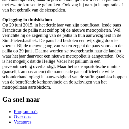
met zwarte kruisen te gebruiken. Ook zag hij na zijn inauguratie af
van het gebruik van de sierspelden.
Oplegging in thuisbisdom
Op 29 juni 2015, in het derde jaar van zijn pontificaat, legde paus
Franciscus de pallia niet zelf op bij de nieuwe metropolieten. Wel
verrichtte hij de zegening van de pallia in hun aanwezigheid in de
Sint-Pietersbasiliek. De paus had besloten een wijziging door te
voeren. Bij de nieuwe gang van zaken zegent de paus voortaan de
pallia op 29 juni . Daarna worden ze overgebracht naar de landen
waar het jaar daarvoor een nieuwe metropoliet is aangetreden. Ook
is het mogelijk dat de Heilige Vader het pallium in een
privéontmoeting overhandigt. Maar het is de apostolische nuntius
(pauselijk ambassadeur) die namens de paus officieel de witte
schouderband oplegt in aanwezigheid van de suffragaanbisschoppen
van de betreffende kerkprovincie en de gelovigen van het
metropolitaan aartsbisdom.
Ga snel naar
Programma's
Over ons
Vacatures