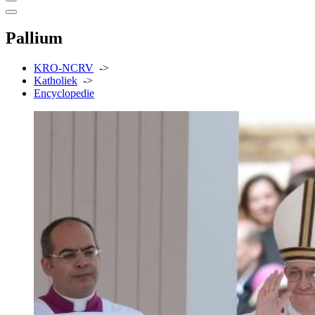
Pallium
KRO-NCRV
->
Katholiek
->
Encyclopedie