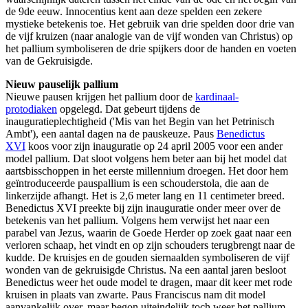
de 9de eeuw. Innocentius kent aan deze spelden een zekere
mystieke betekenis toe. Het gebruik van drie spelden door drie van
de vijf kruizen (naar analogie van de vijf wonden van Christus) op
het pallium symboliseren de drie spijkers door de handen en voeten
van de Gekruisigde.
Nieuw pauselijk pallium
Nieuwe pausen krijgen het pallium door de
kardinaal-
protodiaken
opgelegd. Dat gebeurt tijdens de
inauguratieplechtigheid ('Mis van het Begin van het Petrinisch
Ambt'), een aantal dagen na de pauskeuze. Paus
Benedictus
XVI
koos voor zijn inauguratie op 24 april 2005 voor een ander
model pallium. Dat sloot volgens hem beter aan bij het model dat
aartsbisschoppen in het eerste millennium droegen. Het door hem
geïntroduceerde pauspallium is een schouderstola, die aan de
linkerzijde afhangt. Het is 2,6 meter lang en 11 centimeter breed.
Benedictus XVI preekte bij zijn inauguratie onder meer over de
betekenis van het pallium. Volgens hem verwijst het naar een
parabel van Jezus, waarin de Goede Herder op zoek gaat naar een
verloren schaap, het vindt en op zijn schouders terugbrengt naar de
kudde. De kruisjes en de gouden siernaalden symboliseren de vijf
wonden van de gekruisigde Christus. Na een aantal jaren besloot
Benedictus weer het oude model te dragen, maar dit keer met rode
kruisen in plaats van zwarte. Paus Franciscus nam dit model
aanvankelijk over, maar begon uiteindelijk toch weer het pallium