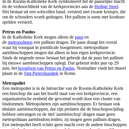
In de Rooms-Katholieke Kerk symboliseert het de pauselijke macht
én de verknochtheid van de kerkprovincies aan de
Heilige Stoel
.
Het bestaat uit een witwollen band, versierd met zwarte kruisjes, die
om de schouders wordt gedragen. Het pallium is soms met kostbare
spelden versierd.
Petrus en Paulus
In de Katholieke Kerk mogen alleen de
paus
en
de
metropolieten
een pallium dragen. De paus draagt het overal
waar hij voorgaat in pontificale hoogmissen; metropolitane
aartsbisschoppen mogen dat alleen in hun eigen kerkprovincie.
Sinds de negende eeuw bestaat het gebruik dat de paus het pallium
bij nieuwe aartsbisschoppen oplegt. Dat gebeurt ieder jaar op 29
juni, het
hoogfeest van Petrus en Paulus
. Normaliter vindt het ritueel
plaats in de
Sint-Pietersbasiliek
in Rome.
Metropoliet
Een metropoliet is in de hiërarchie van de Rooms-Katholieke Kerk
een bisschop die aan het hoofd staat van een kerkprovincie, een
organisatorische eenheid die gevormd wordt door een cluster van
bisdommen. Metropolieten zijn aartsbisschoppen. Er bestaan ook
titulaire aartsbisschoppen, dat zijn prelaten die de bisschopswijding
hebben ontvangen en de titel 'aartsbisschop' dragen maar geen
metropolitaan aartsbisdom leiden; zij mogen geen pallium dragen.
Een metropoliet heeft echter geen macht over de andere bisschoppen