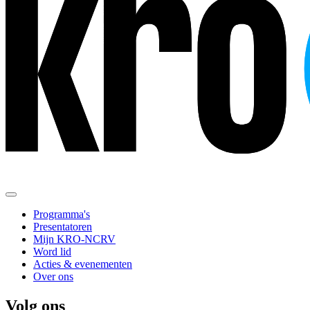
Programma's
Presentatoren
Mijn KRO-NCRV
Word lid
Acties & evenementen
Over ons
Volg ons