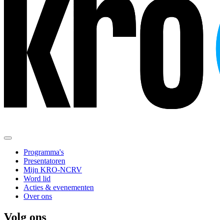
Programma's
Presentatoren
Mijn KRO-NCRV
Word lid
Acties & evenementen
Over ons
Volg ons