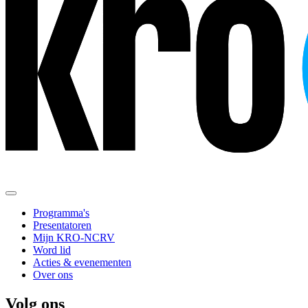
Programma's
Presentatoren
Mijn KRO-NCRV
Word lid
Acties & evenementen
Over ons
Volg ons