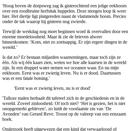
'Hoog boven de dorpsweg zag ik gisterochtend een jolige eekhoorn
over een roodbruine herfsttak huppelen. Deze morgen loop ik weer
hier. Het diertje ligt platgereden naast de vlammende boom. Precies
onder de tak waarop hij gisteren nog zwierde.
Terwijl de werkdag nog moet beginnen word ik overvallen door een
enorme moedeloosheid. Maar ik zie de brieven alweer
binnenkomen: ‘Kom, niet zo zoetsappig. Er zijn ergere dingen in de
wereld.’
Is dat zo? Er bestaan miljarden waarnemingen, maar toch zijn ze
één. Als wij één kaars zien, weten we hoe alle kaarsen in de wereld
zijn. In een druppel water nemen we oceanen waar. En nu mijn
eekhoorn. Eerst was er zwierig leven. Nu is er dood. Daartussen
was er een fatale botsing.'
'Eerst was er zwierig leven, nu is er dood'
'Talloze malen herhaalt dit tafereel zich in de geschiedenis en in de
wereld. Zoveel zinloosheid. Of toch niet? ‘Het is gezien, het is niet
onopgemerkt gebleven’, zo luidt de voorlaatste zin van ‘De
Avonden’ van Gerard Reve. Troost op de valreep van een eenzaam
boek.
Onderzoek heeft uitgewezen dat een kind dat verwaarloosd of