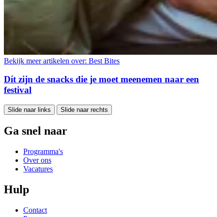
Bekijk meer artikelen over:
Best Bites
Dít zijn de snacks die je moet meenemen naar een
festival
Slide naar links
Slide naar rechts
Ga snel naar
Programma's
Over ons
Vacatures
Hulp
Contact