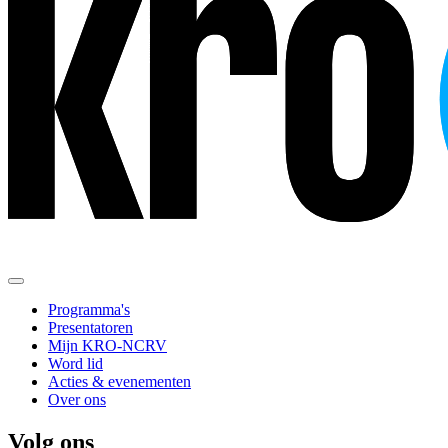
Programma's
Presentatoren
Mijn KRO-NCRV
Word lid
Acties & evenementen
Over ons
Volg ons