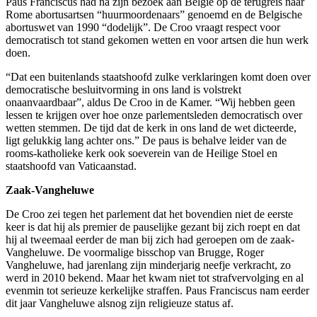
Paus Franciscus had na zijn bezoek aan België op de terugreis naar
Rome abortusartsen “huurmoordenaars” genoemd en de Belgische
abortuswet van 1990 “dodelijk”. De Croo vraagt respect voor
democratisch tot stand gekomen wetten en voor artsen die hun werk
doen.
“Dat een buitenlands staatshoofd zulke verklaringen komt doen over
democratische besluitvorming in ons land is volstrekt
onaanvaardbaar”, aldus De Croo in de Kamer. “Wij hebben geen
lessen te krijgen over hoe onze parlementsleden democratisch over
wetten stemmen. De tijd dat de kerk in ons land de wet dicteerde,
ligt gelukkig lang achter ons.” De paus is behalve leider van de
rooms-katholieke kerk ook soeverein van de Heilige Stoel en
staatshoofd van Vaticaanstad.
Zaak-Vangheluwe
De Croo zei tegen het parlement dat het bovendien niet de eerste
keer is dat hij als premier de pauselijke gezant bij zich roept en dat
hij al tweemaal eerder de man bij zich had geroepen om de zaak-
Vangheluwe. De voormalige bisschop van Brugge, Roger
Vangheluwe, had jarenlang zijn minderjarig neefje verkracht, zo
werd in 2010 bekend. Maar het kwam niet tot strafvervolging en al
evenmin tot serieuze kerkelijke straffen. Paus Franciscus nam eerder
dit jaar Vangheluwe alsnog zijn religieuze status af.