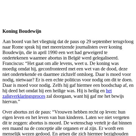
Koning Boudewijn
Aan boord van het vliegtuig dat de paus op 29 september terugvloog
naar Rome sprak hij met meereizende journalisten over koning
Boudewijn, die in april 1990 een wet had geweigerd te
ondertekenen waarmee abortus in België werd gelegaliseerd.
Franciscus: “Het gaat om alle levens, weet u. De koning was
moedig omdat hij, geconfronteerd met een wet van de dood, deze
niet ondertekende en daarmee zichzelf ontsloeg. Daar is moed voor
nodig, nietwaar? Er is een echte politicus voor nodig om dit te doen.
Daar is moed voor nodig. Zelfs hij gaf hiermee een boodschap af, en
hij deed het omdat hij een heilige was. Hij is heilig en
het
zaligverklaringsproces
zal doorgaan, want hij gaf me het bewijs
hiervan.”
Over abortus zei de paus: “Vrouwen hebben recht op leven: hun
eigen leven en het leven van hun kinderen. Laten we niet vergeten
dit te zeggen: abortus is moord. De wetenschap vertelt je dat binnen
een maand na de conceptie alle organen er al zijn. Er wordt een
menselijk wezen gedood. En artsen die zich hiermee bezighouden