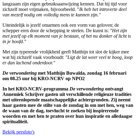
langzaam zijn eigen gebruiksaanwijzing kennen. Dat hij tijd voor
zichzelf moet vrijmaken, bijvoorbeeld. "
Ik heb het introverte deel
van mezelf nodig om volledig mens te kunnen zijn."
Uiteindelijk is jezelf omarmen ook een vorm van geloven; de
schepper eren door de schepping te strelen. De kunst is:
"Het zijn
met jezelf op elk moment van je bestaan, of het nu donker of licht is
in je hoofd."
Met zijn typerende vrolijkheid geeft Matthijn tot slot de kijker mee
wat hij zichzelf vaak voorhoudt:
"Ligt de lat weer veel te hoog, loop
er dan lachend onderdoor."
De verwondering
met Matthijn Buwalda, zondag 16 februari
om 08.25 uur bij KRO-NCRV op NPO2
In het KRO-NCRV-programma
De verwondering
ontvangt
Annemiek Schrijver gasten uit verschillende religieuze tradities
met uiteenlopende maatschappelijke achtergronden. Zij neemt
haar gasten mee de stilte van de zondag in om met hen, weg van
de waan van de dag, toevlucht te zoeken bij inspirerende
woorden en met hen te praten over hun inspiratie en alledaagse
spiritualiteit.
Bekijk persfoto's