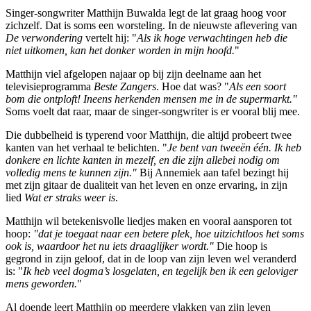
Singer-songwriter Matthijn Buwalda legt de lat graag hoog voor
zichzelf. Dat is soms een worsteling. In de nieuwste aflevering van
De verwondering
vertelt hij: "
Als ik hoge verwachtingen heb die
niet uitkomen, kan het donker worden in mijn hoofd.
"
Matthijn viel afgelopen najaar op bij zijn deelname aan het
televisieprogramma
Beste Zangers
. Hoe dat was? "
Als een soort
bom die ontploft! Ineens herkenden mensen me in de supermarkt."
Soms voelt dat raar, maar de singer-songwriter is er vooral blij mee.
Die dubbelheid is typerend voor Matthijn, die altijd probeert twee
kanten van het verhaal te belichten. "
Je bent van tweeën één. Ik heb
donkere en lichte kanten in mezelf, en die zijn allebei nodig om
volledig mens te kunnen zijn."
Bij Annemiek aan tafel bezingt hij
met zijn gitaar de dualiteit van het leven en onze ervaring, in zijn
lied
Wat er straks weer is
.
Matthijn wil betekenisvolle liedjes maken en vooral aansporen tot
hoop:
"dat je toegaat naar een betere plek, hoe uitzichtloos het soms
ook is, waardoor het nu iets draaglijker wordt."
Die hoop is
gegrond in zijn geloof, dat in de loop van zijn leven wel veranderd
is: "
Ik heb veel dogma’s losgelaten, en tegelijk ben ik een geloviger
mens geworden.
"
Al doende leert Matthijn op meerdere vlakken van zijn leven