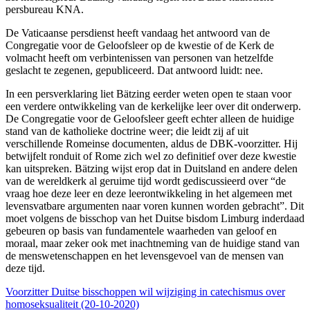
persbureau KNA.
De Vaticaanse persdienst heeft vandaag het antwoord van de
Congregatie voor de Geloofsleer op de kwestie of de Kerk de
volmacht heeft om verbintenissen van personen van hetzelfde
geslacht te zegenen, gepubliceerd. Dat antwoord luidt: nee.
In een persverklaring liet Bätzing eerder weten open te staan voor
een verdere ontwikkeling van de kerkelijke leer over dit onderwerp.
De Congregatie voor de Geloofsleer geeft echter alleen de huidige
stand van de katholieke doctrine weer; die leidt zij af uit
verschillende Romeinse documenten, aldus de DBK-voorzitter. Hij
betwijfelt ronduit of Rome zich wel zo definitief over deze kwestie
kan uitspreken. Bätzing wijst erop dat in Duitsland en andere delen
van de wereldkerk al geruime tijd wordt gediscussieerd over “de
vraag hoe deze leer en deze leerontwikkeling in het algemeen met
levensvatbare argumenten naar voren kunnen worden gebracht”. Dit
moet volgens de bisschop van het Duitse bisdom Limburg inderdaad
gebeuren op basis van fundamentele waarheden van geloof en
moraal, maar zeker ook met inachtneming van de huidige stand van
de menswetenschappen en het levensgevoel van de mensen van
deze tijd.
Voorzitter Duitse bisschoppen wil wijziging in catechismus over
homoseksualiteit (20-10-2020)