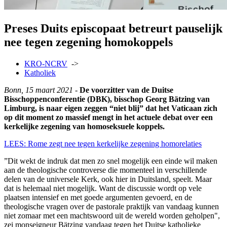
Preses Duits episcopaat betreurt pauselijk
nee tegen zegening homokoppels
KRO-NCRV
->
Katholiek
Bonn, 15 maart 2021 -
De voorzitter van de Duitse
Bisschoppenconferentie (DBK), bisschop Georg Bätzing van
Limburg, is naar eigen zeggen “niet blij” dat het Vaticaan zich
op dit moment zo massief mengt in het actuele debat over een
kerkelijke zegening van homoseksuele koppels.
LEES: Rome zegt nee tegen kerkelijke zegening homorelaties
”Dit wekt de indruk dat men zo snel mogelijk een einde wil maken
aan de theologische controverse die momenteel in verschillende
delen van de universele Kerk, ook hier in Duitsland, speelt. Maar
dat is helemaal niet mogelijk. Want de discussie wordt op vele
plaatsen intensief en met goede argumenten gevoerd, en de
theologische vragen over de pastorale praktijk van vandaag kunnen
niet zomaar met een machtswoord uit de wereld worden geholpen",
zei monseigneur Bätzing vandaag tegen het Duitse katholieke