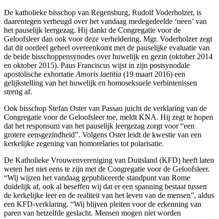
De katholieke bisschop van Regensburg, Rudolf Voderholzer, is
daarentegen verheugd over het vandaag medegedeelde ‘neen’ van
het pauselijk leergezag. Hij dankt de Congregatie voor de
Geloofsleer dan ook voor deze verheldering. Mgr. Voderholzer zegt
dat dit oordeel geheel overeenkomt met de pauselijke evaluatie van
de beide bisschoppensynodes over huwelijk en gezin (oktober 2014
en oktober 2015). Paus Franciscus wijst in zijn postsynodale
apostolische exhortatie
Amoris laetitia
(19 maart 2016) een
gelijkstelling van het huwelijk en homoseksuele verbintenissen
streng af.
Ook bisschop Stefan Oster van Passau juicht de verklaring van de
Congregatie voor de Geloofsleer toe, meldt KNA. Hij zegt te hopen
dat het responsum van het pauselijk leergezag zorgt voor “een
grotere eensgezindheid”. Volgens Oster leidt de kwestie van een
kerkelijke zegening van homorelaries tot polarisatie.
De Katholieke Vrouwenvereniging van Duitsland (KFD) heeft laten
weten het niet eens te zijn met de Congregatie voor de Geloofsleer.
“Wij wijzen het vandaag gepubliceerde standpunt van Rome
duidelijk af, ook al beseffen wij dat er een spanning bestaat tussen
de kerkelijke leer en de realiteit van het leven van de mensen”, aldus
een KFD-verklaring. “Wij blijven pleiten voor de erkenning van
paren van hetzelfde geslacht. Mensen mogen niet worden