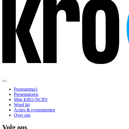
Programma's
Presentatoren
Mijn KRO-NCRV
Word lid
Acties & evenementen
Over ons
Volg ons