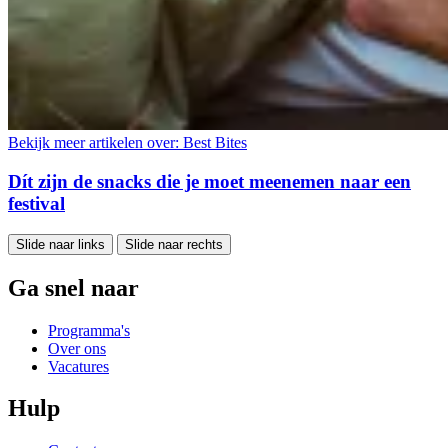
Bekijk meer artikelen over:
Best Bites
Dít zijn de snacks die je moet meenemen naar een
festival
Slide naar links
Slide naar rechts
Ga snel naar
Programma's
Over ons
Vacatures
Hulp