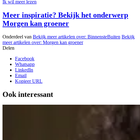
Ik wil meer lezen
Meer inspiratie? Bekijk het onderwerp
Morgen kan groener
Onderdeel van
Bekijk meer artikelen over:
BinnensteBuiten
Bekijk
meer artikelen over:
Morgen kan groener
Delen
Facebook
Whatsapp
LinkedIn
Email
Kopieer URL
Ook interessant