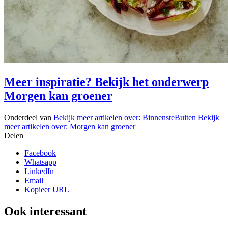
Meer inspiratie? Bekijk het onderwerp
Morgen kan groener
Onderdeel van
Bekijk meer artikelen over:
BinnensteBuiten
Bekijk
meer artikelen over:
Morgen kan groener
Delen
Facebook
Whatsapp
LinkedIn
Email
Kopieer URL
Ook interessant