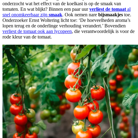
onderzocht wat het effect van de koelkast is op de smaak van
tomaten. En wat blijkt? Binnen een paar uur
verliest de tomaat
al
snel onomkeerbaar zijn
smaak
. Ook nemen nare
bijsmaakjes
toe.
Onderzoeker Ernst Woltering licht toe: ‘De hoeveelheden aroma’s
lopen terug en de onderlinge verhouding verandert.’ Bovendien
verliest de tomaat ook aan lycopeen
, die verantwoordelijk is voor de
rode kleur van de tomaat.