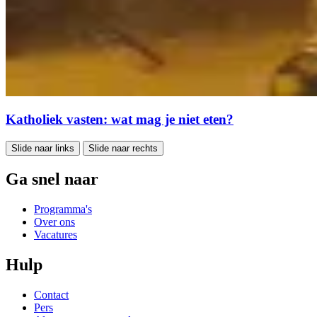
Katholiek vasten: wat mag je niet eten?
Slide naar links
Slide naar rechts
Ga snel naar
Programma's
Over ons
Vacatures
Hulp
Contact
Pers