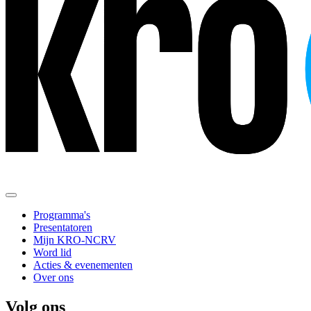
Programma's
Presentatoren
Mijn KRO-NCRV
Word lid
Acties & evenementen
Over ons
Volg ons