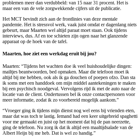
problemen meer dan verdubbeld: van 15 naar 31 procent. Het is
maar een van de vele zorgwekkende cijfers uit de publicatie.
Het MCT bevindt zich aan de frontlinies van deze mentale
pandemie. Het is stressvol werk, vaak juist omdat er dagenlang niets
gebeurt, maar Maarten wel altijd paraat moet staan. Ook tijdens
interviews, dus. Af en toe schieten zijn ogen naar het glanzende
apparaat op de hoek van de tafel.
Maarten, hoe ziet een werkdag eruit bij jou?
Maarten: “Tijdens het wachten doe ik veel huishoudelijke dingen:
mailtjes beantwoorden, bed opmaken. Maar die telefoon moet ik
altijd bij me hebben, ook als ik ga douchen of poepen ofzo. Dan sta
ik soms met een handdoek om mijn middel aantekeningen te maken
bij een psychisch noodgeval. Vervolgens rijd ik met de auto naar de
locatie van de client. Ondertussen bel ik onze contactpersonen voor
meer informatie, zodat ik zo voorbereid mogelijk aankom.”
“Vroeger ging ik tijdens mijn dienst nog wel eens bij vrienden eten,
maar dat was toch te lastig. Iemand had een keer uitgebreid spaghetti
voor me gemaakt en juist op het moment dat hij de pan neerzette,
ging de telefoon. Nu zorg ik dat ik altijd een maaltijdsalade van de
Albert Heijn bij me heb. Dat is wel zo handig.”