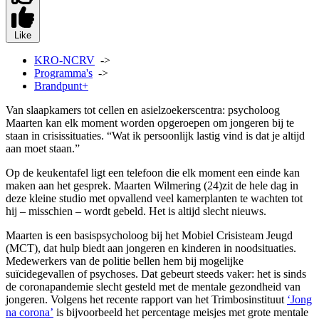
Like
KRO-NCRV
->
Programma's
->
Brandpunt+
Van slaapkamers tot cellen en asielzoekerscentra: psycholoog
Maarten kan elk moment worden opgeroepen om jongeren bij te
staan in crisissituaties. “Wat ik persoonlijk lastig vind is dat je altijd
aan moet staan.”
Op de keukentafel ligt een telefoon die elk moment een einde kan
maken aan het gesprek. Maarten Wilmering (24)zit de hele dag in
deze kleine studio met opvallend veel kamerplanten te wachten tot
hij – misschien – wordt gebeld. Het is altijd slecht nieuws.
Maarten is een basispsycholoog bij het Mobiel Crisisteam Jeugd
(MCT), dat hulp biedt aan jongeren en kinderen in noodsituaties.
Medewerkers van de politie bellen hem bij mogelijke
suïcidegevallen of psychoses. Dat gebeurt steeds vaker: het is sinds
de coronapandemie slecht gesteld met de mentale gezondheid van
jongeren. Volgens het recente rapport van het Trimbosinstituut
‘Jong
na corona’
is bijvoorbeeld het percentage meisjes met grote mentale