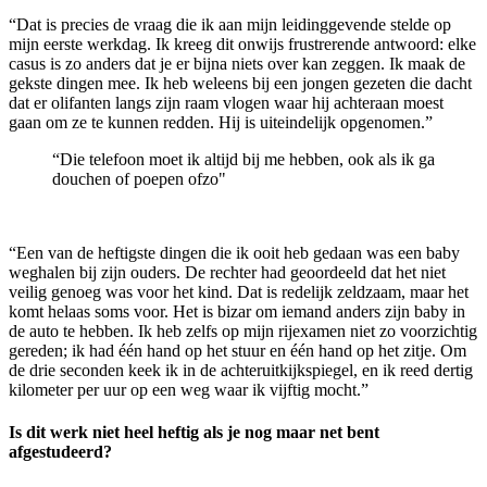
“Dat is precies de vraag die ik aan mijn leidinggevende stelde op
mijn eerste werkdag. Ik kreeg dit onwijs frustrerende antwoord: elke
casus is zo anders dat je er bijna niets over kan zeggen. Ik maak de
gekste dingen mee. Ik heb weleens bij een jongen gezeten die dacht
dat er olifanten langs zijn raam vlogen waar hij achteraan moest
gaan om ze te kunnen redden. Hij is uiteindelijk opgenomen.”
“Die telefoon moet ik altijd bij me hebben, ook als ik ga
douchen of poepen ofzo"
“Een van de heftigste dingen die ik ooit heb gedaan was een baby
weghalen bij zijn ouders. De rechter had geoordeeld dat het niet
veilig genoeg was voor het kind. Dat is redelijk zeldzaam, maar het
komt helaas soms voor. Het is bizar om iemand anders zijn baby in
de auto te hebben. Ik heb zelfs op mijn rijexamen niet zo voorzichtig
gereden; ik had één hand op het stuur en één hand op het zitje. Om
de drie seconden keek ik in de achteruitkijkspiegel, en ik reed dertig
kilometer per uur op een weg waar ik vijftig mocht.”
Is dit werk niet heel heftig als je nog maar net bent
afgestudeerd?