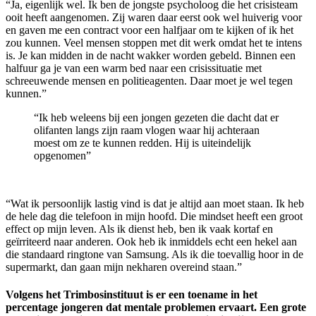
“Ja, eigenlijk wel. Ik ben de jongste psycholoog die het crisisteam
ooit heeft aangenomen. Zij waren daar eerst ook wel huiverig voor
en gaven me een contract voor een halfjaar om te kijken of ik het
zou kunnen. Veel mensen stoppen met dit werk omdat het te intens
is. Je kan midden in de nacht wakker worden gebeld. Binnen een
halfuur ga je van een warm bed naar een crisissituatie met
schreeuwende mensen en politieagenten. Daar moet je wel tegen
kunnen.”
“Ik heb weleens bij een jongen gezeten die dacht dat er
olifanten langs zijn raam vlogen waar hij achteraan
moest om ze te kunnen redden. Hij is uiteindelijk
opgenomen”
“Wat ik persoonlijk lastig vind is dat je altijd aan moet staan. Ik heb
de hele dag die telefoon in mijn hoofd. Die mindset heeft een groot
effect op mijn leven. Als ik dienst heb, ben ik vaak kortaf en
geïrriteerd naar anderen. Ook heb ik inmiddels echt een hekel aan
die standaard ringtone van Samsung. Als ik die toevallig hoor in de
supermarkt, dan gaan mijn nekharen overeind staan.”
Volgens het Trimbosinstituut is er een toename in het
percentage jongeren dat mentale problemen ervaart. Een grote