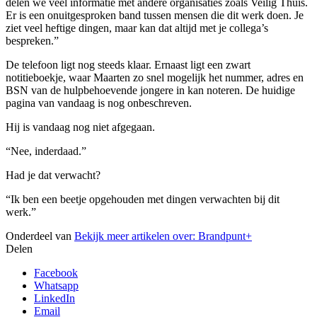
delen we veel informatie met andere organisaties zoals Veilig Thuis.
Er is een onuitgesproken band tussen mensen die dit werk doen. Je
ziet veel heftige dingen, maar kan dat altijd met je collega’s
bespreken.”
De telefoon ligt nog steeds klaar. Ernaast ligt een zwart
notitieboekje, waar Maarten zo snel mogelijk het nummer, adres en
BSN van de hulpbehoevende jongere in kan noteren. De huidige
pagina van vandaag is nog onbeschreven.
Hij is vandaag nog niet afgegaan.
“Nee, inderdaad.”
Had je dat verwacht?
“Ik ben een beetje opgehouden met dingen verwachten bij dit
werk.”
Onderdeel van
Bekijk meer artikelen over:
Brandpunt+
Delen
Facebook
Whatsapp
LinkedIn
Email