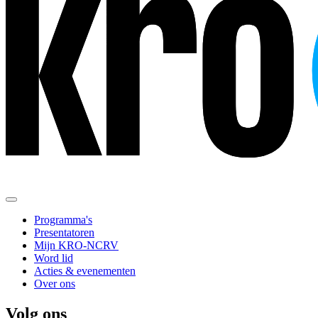
Programma's
Presentatoren
Mijn KRO-NCRV
Word lid
Acties & evenementen
Over ons
Volg ons