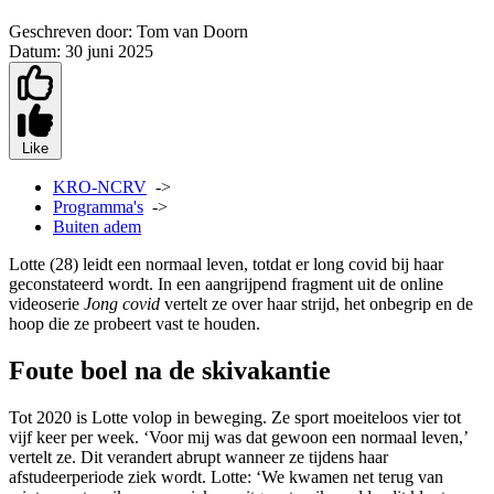
Geschreven door:
Tom van Doorn
Datum:
30 juni 2025
Like
KRO-NCRV
->
Programma's
->
Buiten adem
Lotte (28) leidt een normaal leven, totdat er long covid bij haar
geconstateerd wordt. In een aangrijpend fragment uit de online
videoserie
Jong covid
vertelt ze over haar strijd, het onbegrip en de
hoop die ze probeert vast te houden.
Foute boel na de skivakantie
Tot 2020 is Lotte volop in beweging. Ze sport moeiteloos vier tot
vijf keer per week. ‘Voor mij was dat gewoon een normaal leven,’
vertelt ze. Dit verandert abrupt wanneer ze tijdens haar
afstudeerperiode ziek wordt. Lotte: ‘We kwamen net terug van