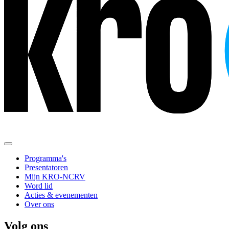
Programma's
Presentatoren
Mijn KRO-NCRV
Word lid
Acties & evenementen
Over ons
Volg ons