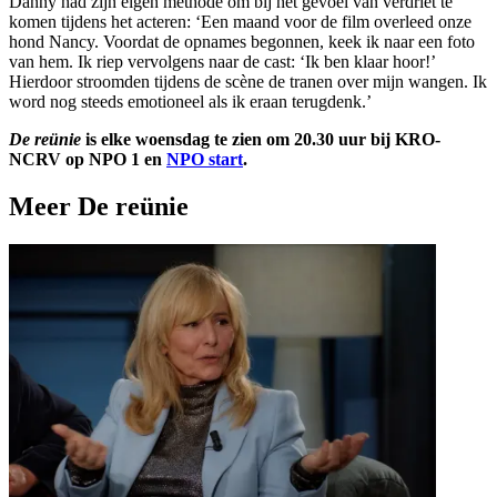
Danny had zijn eigen methode om bij het gevoel van verdriet te
komen tijdens het acteren: ‘Een maand voor de film overleed onze
hond Nancy. Voordat de opnames begonnen, keek ik naar een foto
van hem. Ik riep vervolgens naar de cast: ‘Ik ben klaar hoor!’
Hierdoor stroomden tijdens de scène de tranen over mijn wangen. Ik
word nog steeds emotioneel als ik eraan terugdenk.’
De reünie
is elke woensdag te zien om 20.30 uur bij KRO-
NCRV op NPO 1 en
NPO start
.
Meer De reünie