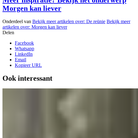
Morgen kan liever
Onderdeel van
Bekijk meer artikelen over:
De reünie
Bekijk meer
artikelen over:
Morgen kan liever
Delen
Facebook
Whatsapp
LinkedIn
Email
Kopieer URL
Ook interessant