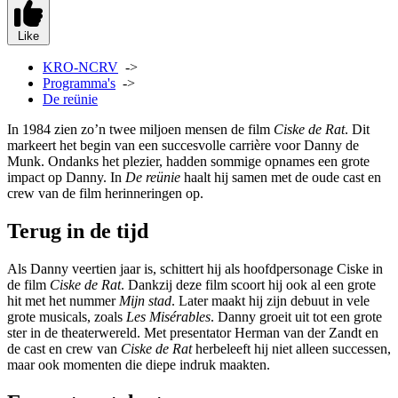
Like
KRO-NCRV
->
Programma's
->
De reünie
In 1984 zien zo’n twee miljoen mensen de film
Ciske de Rat
. Dit
markeert het begin van een succesvolle carrière voor Danny de
Munk. Ondanks het plezier, hadden sommige opnames een grote
impact op Danny. In
De reünie
haalt hij samen met de oude cast en
crew van de film herinneringen op.
Terug in de tijd
Als Danny veertien jaar is, schittert hij als hoofdpersonage Ciske in
de film
Ciske de Rat
. Dankzij deze film scoort hij ook al een grote
hit met het nummer
Mijn stad
. Later maakt hij zijn debuut in vele
grote musicals, zoals
Les Misérables
. Danny groeit uit tot een grote
ster in de theaterwereld. Met presentator Herman van der Zandt en
de cast en crew van
Ciske de Rat
herbeleeft hij niet alleen successen,
maar ook momenten die diepe indruk maakten.