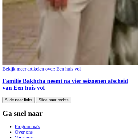
Bekijk meer artikelen over:
Een huis vol
Familie Bakhcha neemt na vier seizoenen afscheid
van Een huis vol
Slide naar links
Slide naar rechts
Ga snel naar
Programma's
Over ons
Vacatures