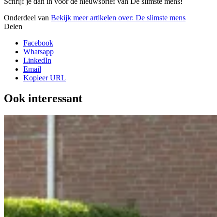
Schrijf je dan in voor de nieuwsbrief van De slimste mens!
Onderdeel van
Bekijk meer artikelen over:
De slimste mens
Delen
Facebook
Whatsapp
LinkedIn
Email
Kopieer URL
Ook interessant