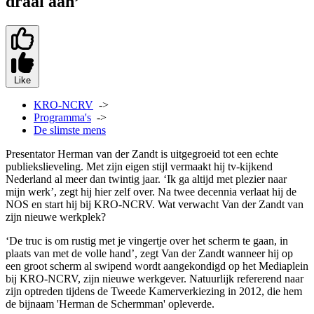
draai aan’
Like
KRO-NCRV
->
Programma's
->
De slimste mens
Presentator Herman van der Zandt is uitgegroeid tot een echte
publiekslieveling. Met zijn eigen stijl vermaakt hij tv-kijkend
Nederland al meer dan twintig jaar. ‘Ik ga altijd met plezier naar
mijn werk’, zegt hij hier zelf over. Na twee decennia verlaat hij de
NOS en start hij bij KRO-NCRV. Wat verwacht Van der Zandt van
zijn nieuwe werkplek?
‘De truc is om rustig met je vingertje over het scherm te gaan, in
plaats van met de volle hand’, zegt Van der Zandt wanneer hij op
een groot scherm al swipend wordt aangekondigd op het Mediaplein
bij KRO-NCRV, zijn nieuwe werkgever. Natuurlijk refererend naar
zijn optreden tijdens de Tweede Kamerverkiezing in 2012, die hem
de bijnaam 'Herman de Schermman' opleverde.