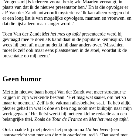
‘Volgens mij is iedereen vooral bezig wie Maarten vervangt, in
plaats van dat ik de nieuwe presentator ben.’ En is die opvolger er
al? Van der Zandt antwoordt mysterieus: ‘Ik kan alleen zeggen dat
er een long list is van mogelijke opvolgers, mannen en vrouwen, en
dat die lijst alleen maar langer wordt.’
Toen Van der Zandt
Met het mes op tafel
presenteerde werd hij
gevraagd mee te doen als kandidaat in de populaire kennisquiz. Dat
wees hij toen af, maar nu denkt hij daar anders over. 'Misschien
moet ik zelf ook maar eens plaatsnemen in de stoel, voordat ik de
presentatie op mij neem.'
Geen humor
Met zijn nieuwe baan hoopt Van der Zandt wat meer structuur te
krijgen in zijn werkende bestaan. ‘Het mag wat saaier, om het zo
maar te noemen.’ Zelf is de vakman allesbehalve saai. ‘Ik heb altijd
plezier gehad in wat ik doe en ben nog nooit met buikpijn naar mijn
werk gegaan.’ Het liefst werkt hij met een kleine redactie aan een
belangrijke titel. Zoals de
Tour de France
en
Met het mes op tafel
.
Ook maakte hij met plezier het programma
Uit het leven
(een
jaaroverzicht van mensen die zijn overleden, red.). ‘Dat werd met