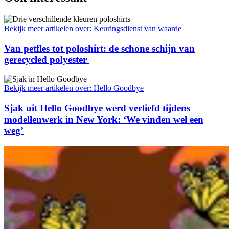
Bekijk meer artikelen over:
Keuringsdienst van waarde
Van petfles tot poloshirt: de schone schijn van
gerecycled polyester
Bekijk meer artikelen over:
Hello Goodbye
Sjak uit Hello Goodbye werd verliefd tijdens
modellenwerk in New York: ‘We vinden wel een
weg’