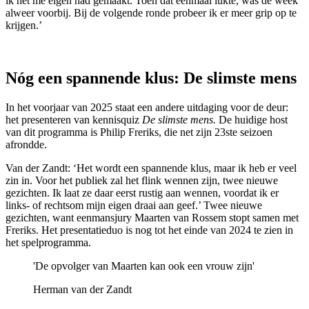
ik het me eigen had gemaakt. Toen dat eenmaal lukte, was de week
alweer voorbij. Bij de volgende ronde probeer ik er meer grip op te
krijgen.’
Nóg een spannende klus: De slimste mens
In het voorjaar van 2025 staat een andere uitdaging voor de deur:
het presenteren van kennisquiz
De slimste mens.
De
huidige host
van dit programma is Philip Freriks, die net zijn 23ste seizoen
afrondde.
Van der Zandt: ‘Het wordt een spannende klus, maar ik heb er veel
zin in. Voor het publiek zal het flink wennen zijn, twee nieuwe
gezichten. Ik laat ze daar eerst rustig aan wennen, voordat ik er
links- of rechtsom mijn eigen draai aan geef.’ Twee nieuwe
gezichten, want eenmansjury Maarten van Rossem stopt samen met
Freriks. Het presentatieduo is nog tot het einde van 2024 te zien in
het spelprogramma.
'De opvolger van Maarten kan ook een vrouw zijn'
Herman van der Zandt