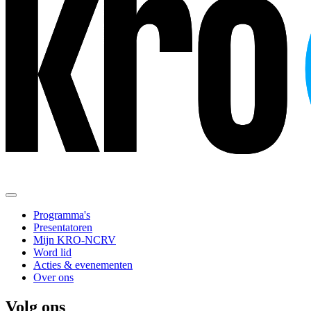
Programma's
Presentatoren
Mijn KRO-NCRV
Word lid
Acties & evenementen
Over ons
Volg ons